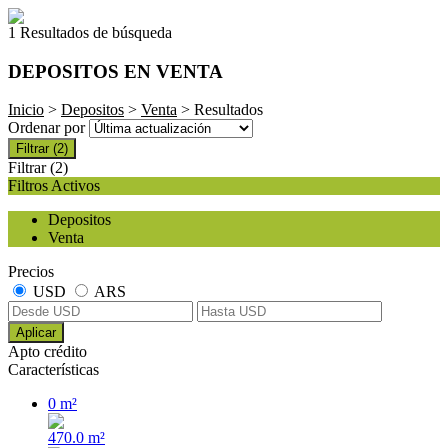
1 Resultados de búsqueda
DEPOSITOS EN VENTA
Inicio
>
Depositos
>
Venta
> Resultados
Ordenar por
Filtrar
(2)
Filtrar
(2)
Filtros Activos
Depositos
Venta
Precios
USD
ARS
Aplicar
Apto crédito
Características
0 m²
470.0 m²