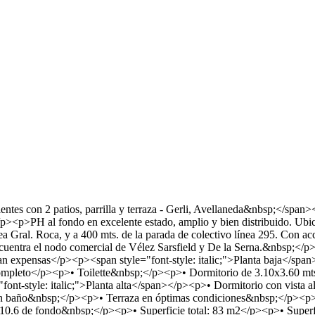
es con 2 patios, parrilla y terraza - Gerli, Avellaneda&nbsp;</spa
p><p>PH al fondo en excelente estado, amplio y bien distribuido. Ubica
nea Gral. Roca, y a 400 mts. de la parada de colectivo línea 295. Con ac
 encuentra el nodo comercial de Vélez Sarsfield y De la Serna.&nbsp;<
an expensas</p><p><span style="font-style: italic;">Planta baja</s
eto</p><p>• Toilette&nbsp;</p><p>• Dormitorio de 3.10x3.60 mts.</p
ont-style: italic;">Planta alta</span></p><p>• Dormitorio con vista a
un baño&nbsp;</p><p>• Terraza en óptimas condiciones&nbsp;</p><p><
0.6 de fondo&nbsp;</p><p>• Superficie total: 83 m2</p><p>• Superfi