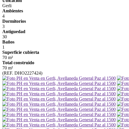
Ubicación
Gerli
Ambientes
4
Dormitorios
3
Antiguedad
30
Baños
1
Superficie cubierta
70 m²
Total construido
70 m²
(REF. DHO2227424)