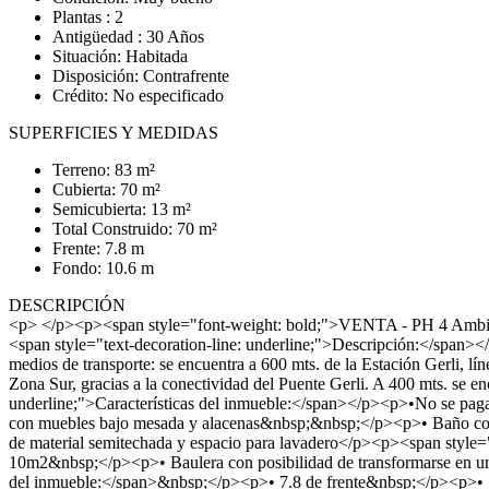
Plantas : 2
Antigüedad : 30 Años
Situación: Habitada
Disposición: Contrafrente
Crédito: No especificado
SUPERFICIES Y MEDIDAS
Terreno: 83 m²
Cubierta: 70 m²
Semicubierta: 13 m²
Total Construido: 70 m²
Frente: 7.8 m
Fondo: 10.6 m
DESCRIPCIÓN
<p> </p><p><span style="font-weight: bold;">VENTA - PH 4 Ambient
<span style="text-decoration-line: underline;">Descripción:</span></
medios de transporte: se encuentra a 600 mts. de la Estación Gerli, lí
Zona Sur, gracias a la conectividad del Puente Gerli. A 400 mts. se
underline;">Características del inmueble:</span></p><p>•No se pag
con muebles bajo mesada y alacenas&nbsp;&nbsp;</p><p>• Baño compl
de material semitechada y espacio para lavadero</p><p><span style="f
10m2&nbsp;</p><p>• Baulera con posibilidad de transformarse en 
del inmueble:</span>&nbsp;</p><p>• 7.8 de frente&nbsp;</p><p>• 1