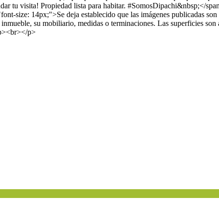
ar tu visita! Propiedad lista para habitar. #SomosDipachi&nbsp;</
nt-size: 14px;">Se deja establecido que las imágenes publicadas son 
 inmueble, su mobiliario, medidas o terminaciones. Las superficies son a
<p><br></p>