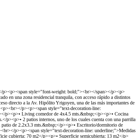
n></p><p><span style="font-weight: bold;"><br></span></p><p>
do en una zona residencial tranquila, con acceso rápido a distintos
ceso directo a la Av. Hipólito Yrigoyen, una de las más importantes de
/p><p><br></p><p><span style="text-decoration-line:
pan></p><p>• Living comedor de 4x4.5 mts.&nbsp;</p><p>• Cocina
><p>• 2 patios internos, uno de los cuales cuenta con una parrilla
l patio de 2.2x3.3 mts.&nbsp;</p><p>• Escritorio/dormitorio de
br></p><p><span style="text-decoration-line: underline;">Medidas
cie cubierta: 70 m2</p><p>• Superficie semicubierta: 13 m2</p>