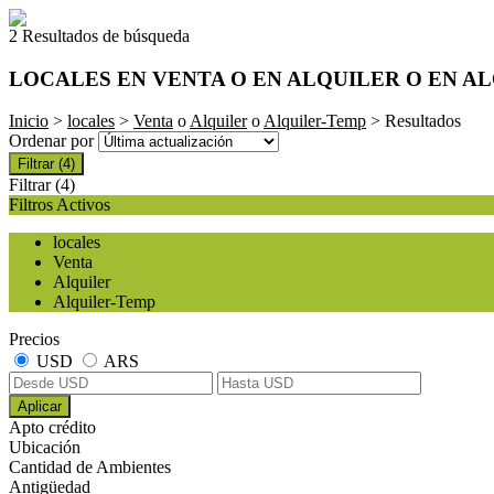
2 Resultados de búsqueda
LOCALES EN VENTA O EN ALQUILER O EN A
Inicio
>
locales
>
Venta
o
Alquiler
o
Alquiler-Temp
> Resultados
Ordenar por
Filtrar
(4)
Filtrar
(4)
Filtros Activos
locales
Venta
Alquiler
Alquiler-Temp
Precios
USD
ARS
Aplicar
Apto crédito
Ubicación
Cantidad de Ambientes
Antigüedad