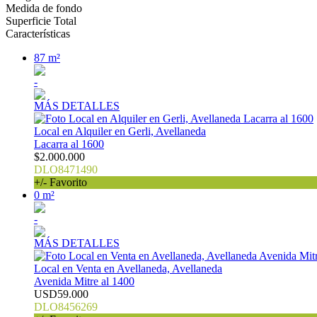
Medida de fondo
Superficie Total
Características
87 m²
-
MÁS DETALLES
Local en Alquiler en Gerli, Avellaneda
Lacarra al 1600
$2.000.000
DLO8471490
+/- Favorito
0 m²
-
MÁS DETALLES
Local en Venta en Avellaneda, Avellaneda
Avenida Mitre al 1400
USD59.000
DLO8456269